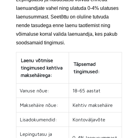
laenuandjate vahel ning ulatuda 0-4% ulatuses
laenusummast. Seetõttu on oluline tutvuda
nende tasudega enne laenu taotlemist ning
võimaluse korral valida laenuandja, kes pakub
soodsamaid tingimusi.
Laenu võtmise
Täpsemad
tingimused kehtiva
tingimused:
maksehäirega:
Vanuse nõue:
18-65 aastat
Maksehäire nõue:
Kehtiv maksehäire
Lisadokumendid:
Kontoväljavõte
Lepingutasu ja
0-4% laenusummast