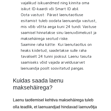
vajalikud isikuandmed ning kinnita oma
isikut ID-kaardi või Smart ID abil.
Oota vastust: Pärast laenutaotluse
esitamist tuleb oodata laenuandja vastust,
mis võib võtta aega kuni 24 tundi. Vastuse
saamisel hinnatakse sinu laenuvõimekust ja
maksehäirega seotud riske.
Saamine raha kätte: Kui laenutaotlus on
heaks kiidetud, saadetakse sulle raha
tavaliselt 24 tunni jooksul. Laenu tasuta
saamiseks võid vajada arveldusarvet
laenuandja poolt soovitatud pangas.
Kuidas saada laenu
maksehäirega?
Laenu taotlemisel kehtiva maksehäirega tuleb
olla teadlik, et laenuandjad hindavad laenuvõtja