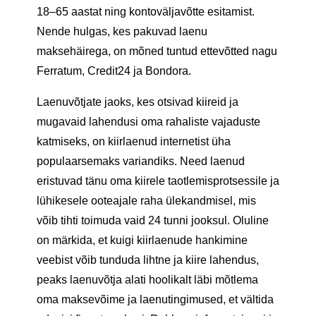
18–65 aastat ning kontoväljavõtte esitamist.
Nende hulgas, kes pakuvad laenu
maksehäirega, on mõned tuntud ettevõtted nagu
Ferratum, Credit24 ja Bondora.
Laenuvõtjate jaoks, kes otsivad kiireid ja
mugavaid lahendusi oma rahaliste vajaduste
katmiseks, on kiirlaenud internetist üha
populaarsemaks variandiks. Need laenud
eristuvad tänu oma kiirele taotlemisprotsessile ja
lühikesele ooteajale raha ülekandmisel, mis
võib tihti toimuda vaid 24 tunni jooksul. Oluline
on märkida, et kuigi kiirlaenude hankimine
veebist võib tunduda lihtne ja kiire lahendus,
peaks laenuvõtja alati hoolikalt läbi mõtlema
oma maksevõime ja laenutingimused, et vältida