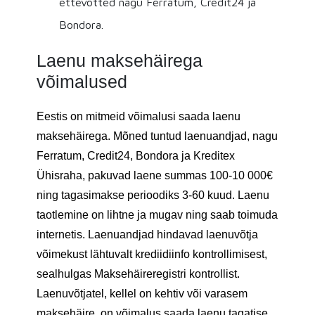
ettevõtted nagu Ferratum, Credit24 ja
Bondora.
Laenu maksehäirega
võimalused
Eestis on mitmeid võimalusi saada laenu
maksehäirega. Mõned tuntud laenuandjad, nagu
Ferratum, Credit24, Bondora ja Kreditex
Ühisraha, pakuvad laene summas 100-10 000€
ning tagasimakse perioodiks 3-60 kuud. Laenu
taotlemine on lihtne ja mugav ning saab toimuda
internetis. Laenuandjad hindavad laenuvõtja
võimekust lähtuvalt krediidiinfo kontrollimisest,
sealhulgas Maksehäireregistri kontrollist.
Laenuvõtjatel, kellel on kehtiv või varasem
maksehäire, on võimalus saada laenu tagatise