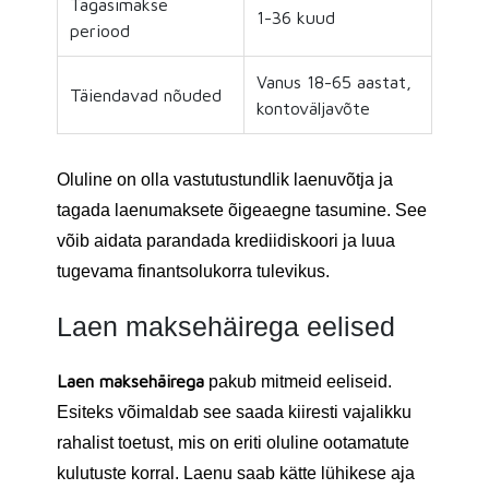
Tagasimakse
1-36 kuud
periood
Vanus 18-65 aastat,
Täiendavad nõuded
kontoväljavõte
Oluline on olla vastutustundlik laenuvõtja ja
tagada laenumaksete õigeaegne tasumine. See
võib aidata parandada krediidiskoori ja luua
tugevama finantsolukorra tulevikus.
Laen maksehäirega eelised
Laen maksehäirega
pakub mitmeid eeliseid.
Esiteks võimaldab see saada kiiresti vajalikku
rahalist toetust, mis on eriti oluline ootamatute
kulutuste korral. Laenu saab kätte lühikese aja