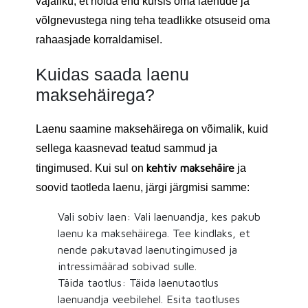
vajaliku, et hoida end kursis oma laenude ja
võlgnevustega ning teha teadlikke otsuseid oma
rahaasjade korraldamisel.
Kuidas saada laenu
maksehäirega?
Laenu saamine maksehäirega on võimalik, kuid
sellega kaasnevad teatud sammud ja
kehtiv maksehäire
tingimused. Kui sul on
ja
soovid taotleda laenu, järgi järgmisi samme:
Vali sobiv laen: Vali laenuandja, kes pakub
laenu ka maksehäirega. Tee kindlaks, et
nende pakutavad laenutingimused ja
intressimäärad sobivad sulle.
Täida taotlus: Täida laenutaotlus
laenuandja veebilehel. Esita taotluses