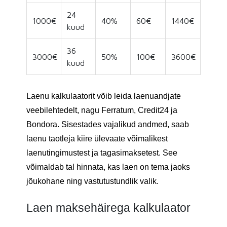
24
1000€
40%
60€
1440€
kuud
36
3000€
50%
100€
3600€
kuud
Laenu kalkulaatorit võib leida laenuandjate
veebilehtedelt, nagu Ferratum, Credit24 ja
Bondora. Sisestades vajalikud andmed, saab
laenu taotleja kiire ülevaate võimalikest
laenutingimustest ja tagasimaksetest. See
võimaldab tal hinnata, kas laen on tema jaoks
jõukohane ning vastutustundlik valik.
Laen maksehäirega kalkulaator