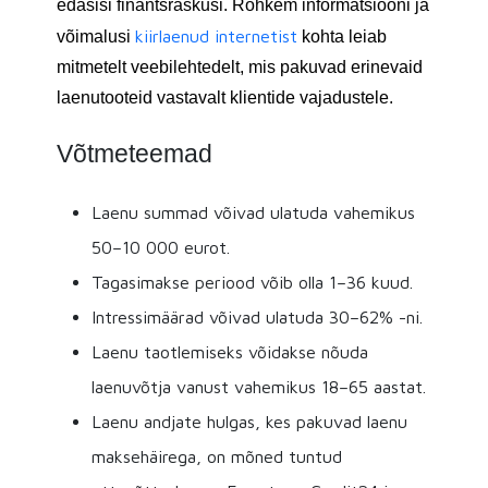
edasisi finantsraskusi. Rohkem informatsiooni ja
kiirlaenud internetist
võimalusi
kohta leiab
mitmetelt veebilehtedelt, mis pakuvad erinevaid
laenutooteid vastavalt klientide vajadustele.
Võtmeteemad
Laenu summad võivad ulatuda vahemikus
50–10 000 eurot.
Tagasimakse periood võib olla 1–36 kuud.
Intressimäärad võivad ulatuda 30–62% -ni.
Laenu taotlemiseks võidakse nõuda
laenuvõtja vanust vahemikus 18–65 aastat.
Laenu andjate hulgas, kes pakuvad laenu
maksehäirega, on mõned tuntud