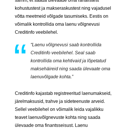
samm, et saada ülevaade oma rahalistest
kohustustest ja makseraskustest ning vajadusel
võtta meetmeid võlgade tasumiseks. Eestis on
võimalik kontrollida oma laenu võlgnevusi
Creditinfo veebilehel.
“Laenu võlgnevusi saab kontrollida
Creditinfo veebilehel. Seal saab
kontrollida oma kehtivaid ja lõpetatud
maksehäireid ning saada ülevaate oma
laenuvõlgade kohta.”
Creditinfo kajastab registreeritud laenumakseid,
järelmaksusid, trahve ja sideteenuste arveid.
Sellel veebilehel on võimalik leida vajalikku
teavet laenuvõlgnevuste kohta ning saada
ülevaade oma finantsseisust. Laenu