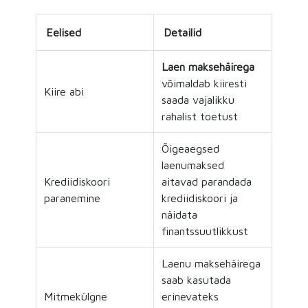
Eelised
Detailid
Laen maksehäirega
võimaldab kiiresti
Kiire abi
saada vajalikku
rahalist toetust
Õigeaegsed
laenumaksed
Krediidiskoori
aitavad parandada
paranemine
krediidiskoori ja
näidata
finantssuutlikkust
Laenu maksehäirega
saab kasutada
Mitmekülgne
erinevateks