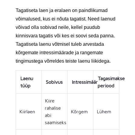
Tagatiseta laen ja eralaen on paindlikumad
võimalused, kus ei nõuta tagatist. Need laenud
võivad olla sobivad neile, kellel puudub
kinnisvara tagatis või kes ei soovi seda panna.
Tagatiseta laenu võtmisel tuleb arvestada
kõrgemate intressimäärade ja rangemate
tingimustega võrreldes teiste laenu liikidega.
Laenu
Tagasimakse
Sobivus
Intressimäär
tüüp
periood
Kiire
rahalise
Kiirlaen
Kõrgem
Lühem
abi
saamiseks