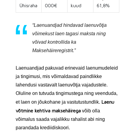
Ühisraha
000€
kuud
61,8%
“Laenuandjad hindavad laenuvõtja
võimekust laen tagasi maksta ning
võivad kontrollida ka
Maksehäireregistrit.”
Laenuandjad pakuvad erinevaid laenumudeleid
ja tingimusi, mis võimaldavad paindlikke
lahendusi vastavalt laenuvõtja vajadustele.
Oluline on tutvuda tingimustega ning veenduda,
Laenu
et laen on jõukohane ja vastutustundlik.
võtmine kehtiva maksehäirega
võib olla
võimalus saada vajalikku rahalist abi ning
parandada krediidiskoori.