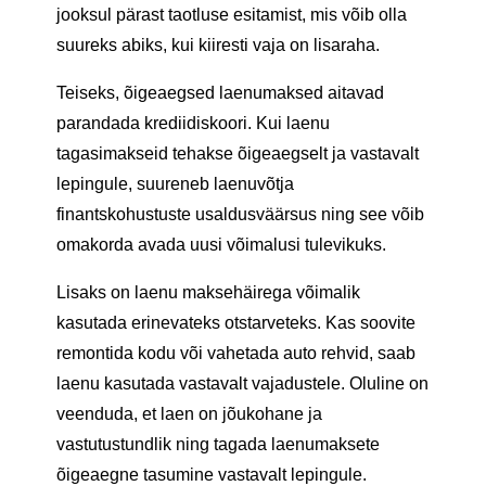
jooksul pärast taotluse esitamist, mis võib olla
suureks abiks, kui kiiresti vaja on lisaraha.
Teiseks, õigeaegsed laenumaksed aitavad
parandada krediidiskoori. Kui laenu
tagasimakseid tehakse õigeaegselt ja vastavalt
lepingule, suureneb laenuvõtja
finantskohustuste usaldusväärsus ning see võib
omakorda avada uusi võimalusi tulevikuks.
Lisaks on laenu maksehäirega võimalik
kasutada erinevateks otstarveteks. Kas soovite
remontida kodu või vahetada auto rehvid, saab
laenu kasutada vastavalt vajadustele. Oluline on
veenduda, et laen on jõukohane ja
vastutustundlik ning tagada laenumaksete
õigeaegne tasumine vastavalt lepingule.