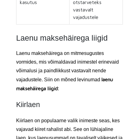
kasutus
otstarveteks
vastavalt
vajadustele
Laenu maksehäirega liigid
Laenu maksehäirega on mitmesugustes
vormides, mis võimaldavad inimestel erinevaid
võimalusi ja paindlikkust vastavalt nende
laenu
vajadustele. Siin on mõned levinumad
maksehäirega liigid
:
Kiirlaen
Kiirlaen on populaarne valik inimeste seas, kes
vajavad kiiret rahalist abi. See on lühiajaline
laen, kus laenusummad on tavaliselt väikesed ja