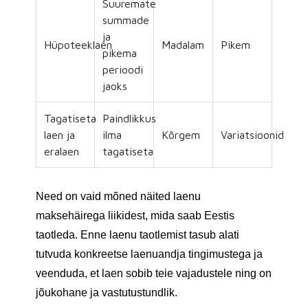
Suuremate
summade
ja
Hüpoteeklaen
Madalam
Pikem
pikema
perioodi
jaoks
Tagatiseta
Paindlikkus
laen ja
ilma
Kõrgem
Variatsioonid
eralaen
tagatiseta
Need on vaid mõned näited laenu
maksehäirega liikidest, mida saab Eestis
taotleda. Enne laenu taotlemist tasub alati
tutvuda konkreetse laenuandja tingimustega ja
veenduda, et laen sobib teie vajadustele ning on
jõukohane ja vastutustundlik.