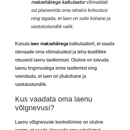
maksehäirega kalkulaator
võimaldab
sul planeerida oma rahalisi kohustusi
ning tagada, et laen on sulle kohane ja
vastutustundlik valik.
laen maksehäirega
Kasuta
kalkulaatorit, et saada
ülevaade oma võimalustest ja teha teadlikke
otsuseid laenu taotlemisel. Oluline on tutvuda
laenu tingimustega enne taotlemist ning
veenduda, et laen on jõukohane ja
vastutustundlik.
Kus vaadata oma laenu
võlgnevusi?
Laenu võlgnevuste kontrollimine on oluline