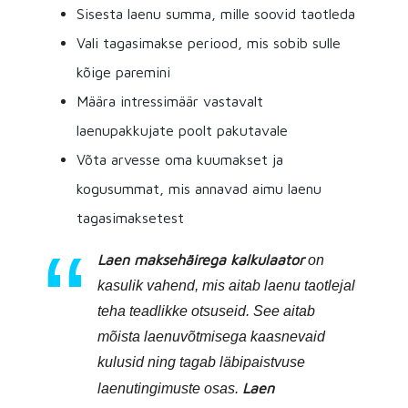
Sisesta laenu summa, mille soovid taotleda
Vali tagasimakse periood, mis sobib sulle
kõige paremini
Määra intressimäär vastavalt
laenupakkujate poolt pakutavale
Võta arvesse oma kuumakset ja
kogusummat, mis annavad aimu laenu
tagasimaksetest
Laen maksehäirega kalkulaator
on
kasulik vahend, mis aitab laenu taotlejal
teha teadlikke otsuseid. See aitab
mõista laenuvõtmisega kaasnevaid
kulusid ning tagab läbipaistvuse
Laen
laenutingimuste osas.