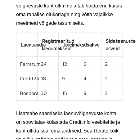
võlgnevuste kontrollimine aitab hoida end kursis
oma rahalise olukorraga ning võtta vajalikke
meetmeid võlgade tasumiseks.
Registreeritud
Sideteenuste
Laenuandja
Järelmaksusid
Trahve
laenumakseid
arveid
Ferratum
24
12
6
2
Credit24
18
9
4
1
Bondora
30
15
8
3
Lisateabe saamiseks laenuvõlgnevuste kohta
on soovitatav külastada Creditinfo veebilehte ja
kontrollida seal oma andmeid. Sealt leiate kõik