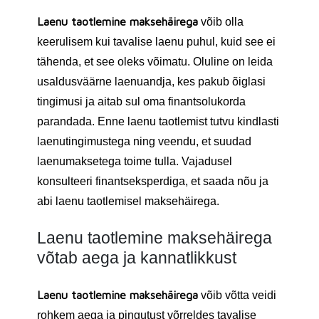
Laenu taotlemine maksehäirega
võib olla
keerulisem kui tavalise laenu puhul, kuid see ei
tähenda, et see oleks võimatu. Oluline on leida
usaldusväärne laenuandja, kes pakub õiglasi
tingimusi ja aitab sul oma finantsolukorda
parandada. Enne laenu taotlemist tutvu kindlasti
laenutingimustega ning veendu, et suudad
laenumaksetega toime tulla. Vajadusel
konsulteeri finantseksperdiga, et saada nõu ja
abi laenu taotlemisel maksehäirega.
Laenu taotlemine maksehäirega
võtab aega ja kannatlikkust
Laenu taotlemine maksehäirega
võib võtta veidi
rohkem aega ja pingutust võrreldes tavalise