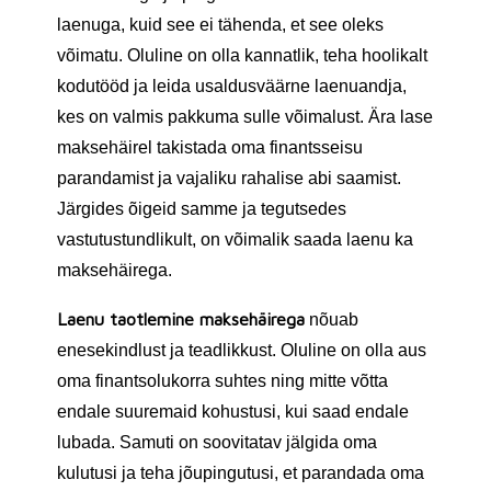
laenuga, kuid see ei tähenda, et see oleks
võimatu. Oluline on olla kannatlik, teha hoolikalt
kodutööd ja leida usaldusväärne laenuandja,
kes on valmis pakkuma sulle võimalust. Ära lase
maksehäirel takistada oma finantsseisu
parandamist ja vajaliku rahalise abi saamist.
Järgides õigeid samme ja tegutsedes
vastutustundlikult, on võimalik saada laenu ka
maksehäirega.
Laenu taotlemine maksehäirega
nõuab
enesekindlust ja teadlikkust. Oluline on olla aus
oma finantsolukorra suhtes ning mitte võtta
endale suuremaid kohustusi, kui saad endale
lubada. Samuti on soovitatav jälgida oma
kulutusi ja teha jõupingutusi, et parandada oma