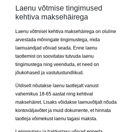
Laenu võtmise tingimused
kehtiva maksehäirega
Laenu võtmisel kehtiva maksehäirega on oluline
arvestada mõningate tingimustega, mida
laenuandjad võivad seada. Enne laenu
taotlemist on soovitatav tutvuda laenu
tingimustega ning veenduda, et need on
jõukohased ja vastutustundlikud.
Üldiselt nõutakse laenu taotlejalt vanust
vahemikus 18-65 aastat ning kehtivat
maksehäiret. Lisaks võidakse laenuvõtjalt nõuda
kontoväljavõtet ja muid dokumente, et hinnata
taotleja võimekust laenu tagasi maksta.
Lepingutasu ja haldustasu võivad erineda