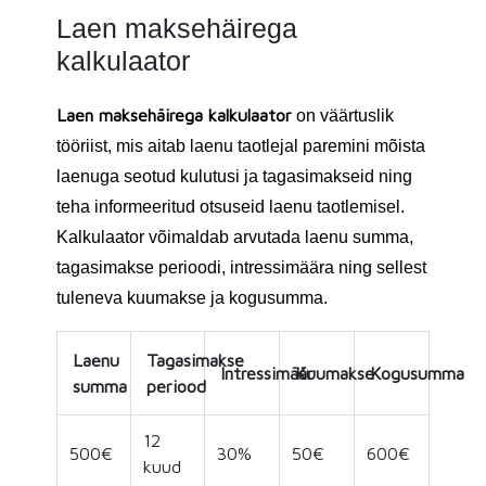
Laen maksehäirega
kalkulaator
Laen maksehäirega kalkulaator
on väärtuslik
tööriist, mis aitab laenu taotlejal paremini mõista
laenuga seotud kulutusi ja tagasimakseid ning
teha informeeritud otsuseid laenu taotlemisel.
Kalkulaator võimaldab arvutada laenu summa,
tagasimakse perioodi, intressimäära ning sellest
tuleneva kuumakse ja kogusumma.
Laenu
Tagasimakse
Intressimäär
Kuumakse
Kogusumma
summa
periood
12
500€
30%
50€
600€
kuud