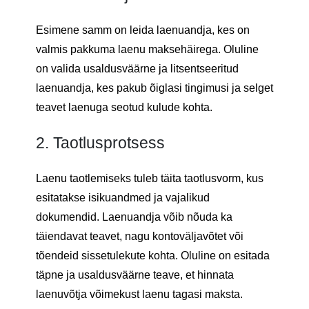
Esimene samm on leida laenuandja, kes on
valmis pakkuma laenu maksehäirega. Oluline
on valida usaldusväärne ja litsentseeritud
laenuandja, kes pakub õiglasi tingimusi ja selget
teavet laenuga seotud kulude kohta.
2. Taotlusprotsess
Laenu taotlemiseks tuleb täita taotlusvorm, kus
esitatakse isikuandmed ja vajalikud
dokumendid. Laenuandja võib nõuda ka
täiendavat teavet, nagu kontoväljavõtet või
tõendeid sissetulekute kohta. Oluline on esitada
täpne ja usaldusväärne teave, et hinnata
laenuvõtja võimekust laenu tagasi maksta.