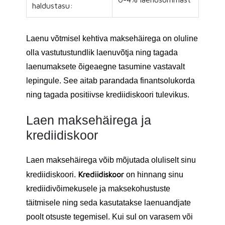
haldustasu:
Laenu võtmisel kehtiva maksehäirega on oluline
olla vastutustundlik laenuvõtja ning tagada
laenumaksete õigeaegne tasumine vastavalt
lepingule. See aitab parandada finantsolukorda
ning tagada positiivse krediidiskoori tulevikus.
Laen maksehäirega ja
krediidiskoor
Laen maksehäirega võib mõjutada oluliselt sinu
Krediidiskoor
krediidiskoori.
on hinnang sinu
krediidivõimekusele ja maksekohustuste
täitmisele ning seda kasutatakse laenuandjate
poolt otsuste tegemisel. Kui sul on varasem või