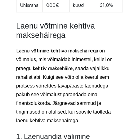
Ühisraha
000€
kuud
61,8%
Laenu võtmine kehtiva
maksehäirega
Laenu võtmine kehtiva maksehäirega
on
võimalus, mis võimaldab inimestel, kellel on
kehtiv maksehäire
praegu
, saada vajalikku
rahalist abi. Kuigi see võib olla keerulisem
protsess võrreldes tavapäraste laenudega,
pakub see võimalust parandada oma
finantsolukorda. Järgnevad sammud ja
tingimused on olulised, kui soovite taotleda
laenu kehtiva maksehäirega.
1. Laenuandja valimine