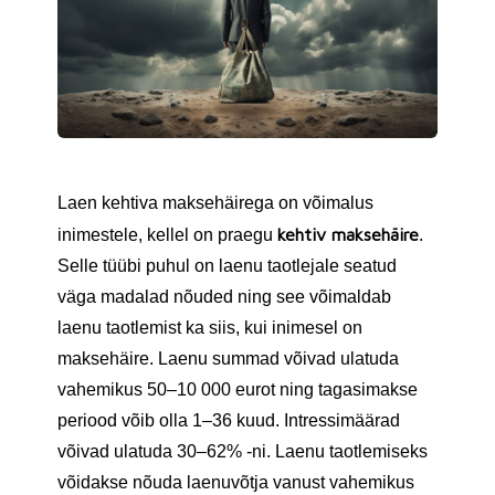
Laen kehtiva maksehäirega on võimalus
kehtiv maksehäire
inimestele, kellel on praegu
.
Selle tüübi puhul on laenu taotlejale seatud
väga madalad nõuded ning see võimaldab
laenu taotlemist ka siis, kui inimesel on
maksehäire. Laenu summad võivad ulatuda
vahemikus 50–10 000 eurot ning tagasimakse
periood võib olla 1–36 kuud. Intressimäärad
võivad ulatuda 30–62% -ni. Laenu taotlemiseks
võidakse nõuda laenuvõtja vanust vahemikus