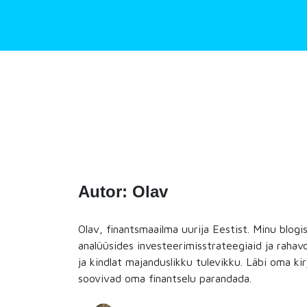
Skip
to
content
Autor:
Olav
Olav, finantsmaailma uurija Eestist. Minu blog
analüüsides investeerimisstrateegiaid ja rahav
ja kindlat majanduslikku tulevikku. Läbi oma kir
soovivad oma finantselu parandada.