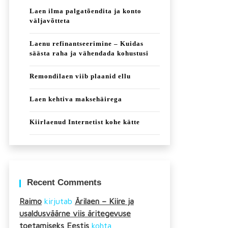
Laen ilma palgatõendita ja konto
väljavõtteta
Laenu refinantseerimine – Kuidas
säästa raha ja vähendada kohustusi
Remondilaen viib plaanid ellu
Laen kehtiva maksehäirega
Kiirlaenud Internetist kohe kätte
Recent Comments
Raimo
kirjutab
Ärilaen – Kiire ja
usaldusväärne viis äritegevuse
toetamiseks Eestis
kohta