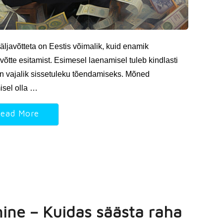
äljavõtteta on Eestis võimalik, kuid enamik
õtte esitamist. Esimesel laenamisel tuleb kindlasti
on vajalik sissetuleku tõendamiseks. Mõned
isel olla …
ead More
ine – Kuidas säästa raha