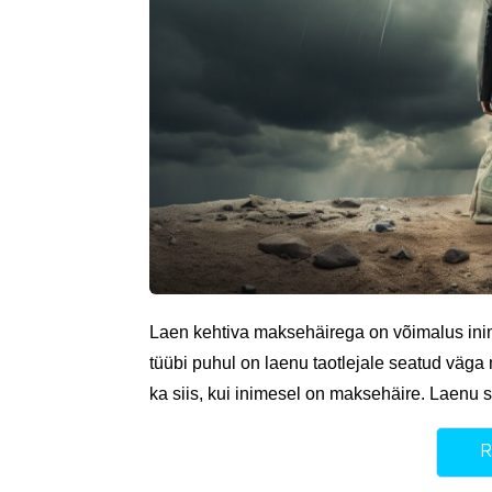
Laen kehtiva maksehäirega on võimalus inim
tüübi puhul on laenu taotlejale seatud väg
ka siis, kui inimesel on maksehäire. Laen
R