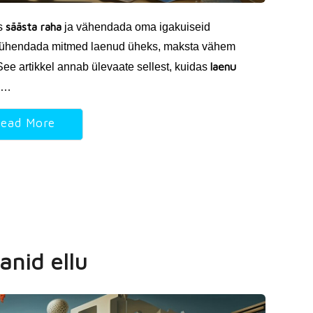
säästa raha
is
ja vähendada oma igakuiseid
d ühendada mitmed laenud üheks, maksta vähem
laenu
 See artikkel annab ülevaate sellest, kuidas
e …
ead More
anid ellu