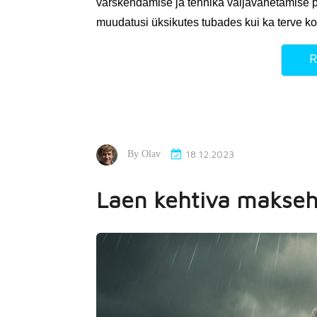
värskendamise ja tehnika väljavahetamise pr
muudatusi üksikutes tubades kui ka terve 
R
18.12.2023
By
Olav
Laen kehtiva makseh