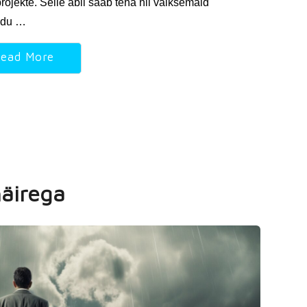
ojekte. Selle abil saab teha nii väiksemaid
kodu …
ead More
äirega