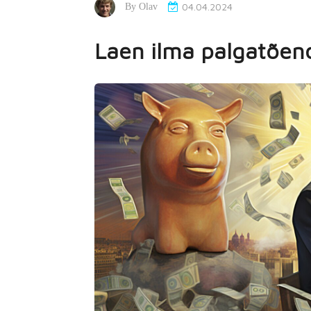
04.04.2024
By
Olav
Laen ilma palgatõend