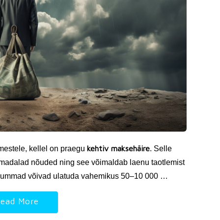
kehtiv maksehäire
estele, kellel on praegu
. Selle
a madalad nõuded ning see võimaldab laenu taotlemist
u summad võivad ulatuda vahemikus 50–10 000 …
ead More