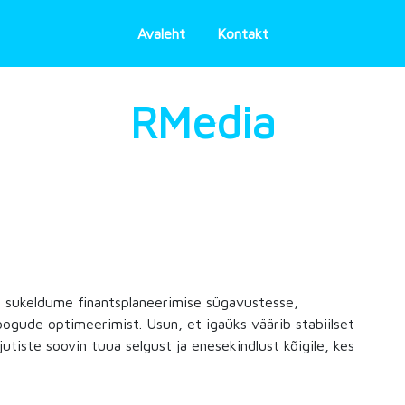
Avaleht
Kontakt
RMedia
is sukeldume finantsplaneerimise sügavustesse,
oogude optimeerimist. Usun, et igaüks väärib stabiilset
jutiste soovin tuua selgust ja enesekindlust kõigile, kes