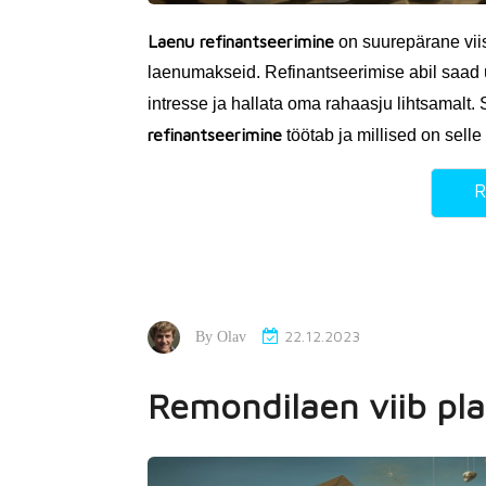
Laenu refinantseerimine
on suurepärane vi
laenumakseid. Refinantseerimise abil saa
intresse ja hallata oma rahaasju lihtsamalt.
refinantseerimine
töötab ja millised on sell
R
22.12.2023
By
Olav
Remondilaen viib pla