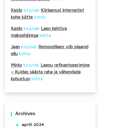
Kaido
kirjutab
Kiirlaenud Internetist
kohe kätte
kohta
Kaido
kirjutab
Laen kehtiva
maksehäirega
kohta
Jaan
kirjutab
Remondilaen viib plaanid
ellu
kohta
Mirko
kirjutab
Laenu refinantseerimine
– Kuidas säästa raha ja vähendada
kohustusi
kohta
Archives
aprill 2024