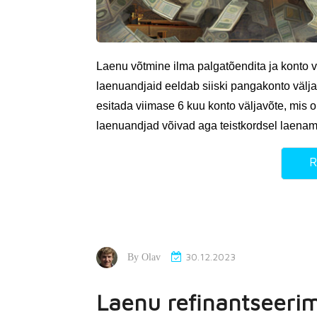
Laenu võtmine ilma palgatõendita ja konto v
laenuandjaid eeldab siiski pangakonto väljav
esitada viimase 6 kuu konto väljavõte, mis 
laenuandjad võivad aga teistkordsel laenam
R
30.12.2023
By
Olav
Laenu refinantseerim